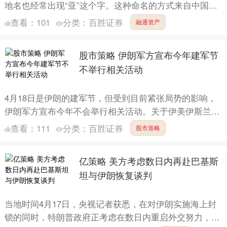
地名也经常出现“亚”这个字。这种命名的方式来自中国，
其实应该是繁体的“亞”，一般在地图上标位为“十”字。就
查看：
101
分类：
百胜证券
融通资产
是....
股市策略 伊朗军方宣布今年建军节
不举行相关活动
4月18日是伊朗的建军节，但受到目前紧张局势的影响，
伊朗军方宣布今年不会举行相关活动。关于伊美伊斯兰堡
谈判，伊朗有分析认为，谈判起到了积极作用，但美国在
查看：
111
分类：
百胜证券
股市策略
谈判中屡....
亿策略 美方考虑数日内再赴巴基斯
坦与伊朗恢复谈判
当地时间4月17日，央视记者获悉，在对伊朗实施海上封
锁的同时，特朗普政府正考虑在数日内重启外交努力，可