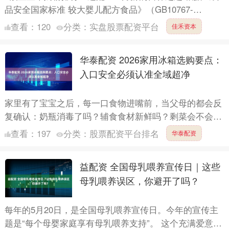
品安全国家标准 较大婴儿配方食品》（GB10767-
2010），6-12月龄的2段宝宝正处于肠道发育关键....
查看：
120
分类：
实盘股票配资平台
佳禾资本
华泰配资 2026家用冰箱选购要点：
入口安全必须认准全域超净
家里有了宝宝之后，每一口食物进嘴前，当父母的都会反
复确认：奶瓶消毒了吗？辅食食材新鲜吗？剩菜会不会滋
生细菌？但有一个容易被忽视的“健康盲区”，恰恰是每天
查看：
197
分类：
股票配资平台排名
华泰配资
打开十几....
益配资 全国母乳喂养宣传日｜这些
母乳喂养误区，你避开了吗？
每年的5月20日，是全国母乳喂养宣传日。今年的宣传主
题是“每个母婴家庭享有母乳喂养支持”。 这个充满爱意的