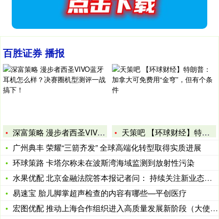
百胜证券 播报
深富策略 漫步者西圣VIVO蓝牙耳机怎么样？决赛圈机型测评一
天策吧 【环球财经】特朗普：加拿大可免费用“金穹”，但有个条
广州典丰 荣耀“三箭齐发” 全球高端化转型取得实质进展
环球策路 卡塔尔称未在波斯湾海域监测到放射性污染
水果优配 北京金融法院答本报记者问： 持续关注新业态保险的新
易速宝 胎儿脚掌超声检查的内容有哪些—平创医疗
宏图优配 推动上海合作组织进入高质量发展新阶段（大使随笔·弘