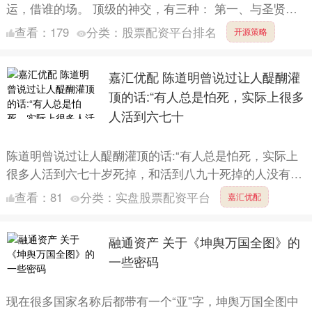
运，借谁的场。 顶级的神交，有三种： 第一、与圣贤神
交 第二、与天地神交 第三、与本心神交 第一，与圣贤神
查看：
179
分类：
股票配资平台排名
开源策略
交....
嘉汇优配 陈道明曾说过让人醍醐灌
顶的话:“有人总是怕死，实际上很多
人活到六七十
陈道明曾说过让人醍醐灌顶的话:“有人总是怕死，实际上
很多人活到六七十岁死掉，和活到八九十死掉的人没有什
么本质的区别。多活20年，只是多了一些疾病和烦恼而
查看：
81
分类：
实盘股票配资平台
嘉汇优配
已。我们....
融通资产 关于《坤舆万国全图》的
一些密码
现在很多国家名称后都带有一个“亚”字，坤舆万国全图中