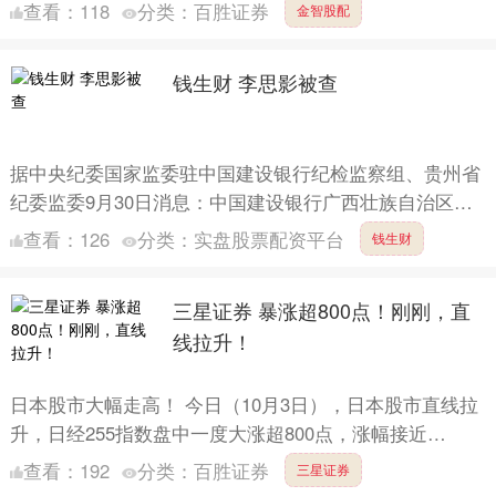
3月17日，2026亚布力中国企业家论坛年会期间，在“创....
查看：
118
分类：
百胜证券
金智股配
钱生财 李思影被查
据中央纪委国家监委驻中国建设银行纪检监察组、贵州省
纪委监委9月30日消息：中国建设银行广西壮族自治区分
行原党委书记、行长李思影涉嫌严重违纪违法，目前正接
查看：
126
分类：
实盘股票配资平台
钱生财
受中央纪....
三星证券 暴涨超800点！刚刚，直
线拉升！
日本股市大幅走高！ 今日（10月3日），日本股市直线拉
升，日经255指数盘中一度大涨超800点，涨幅接近
1.80%。同日，MSCI亚太指数再创历史新高，最新上
查看：
192
分类：
百胜证券
三星证券
涨....