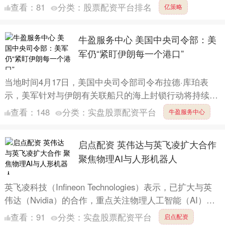
能再次派遣高级官员前往巴基斯坦，与伊朗方面恢复谈
查看：
81
分类：
股票配资平台排名
亿策略
判。据了解....
牛盈服务中心 美国中央司令部：美
军仍“紧盯伊朗每一个港口”
当地时间4月17日，美国中央司令部司令布拉德·库珀表
示，美军针对与伊朗有关联船只的海上封锁行动将持续实
施，直至总统特朗普“下令解除”为止。库珀在一次电话采
查看：
148
分类：
实盘股票配资平台
牛盈服务中心
访中对....
启点配资 英伟达与英飞凌扩大合作
聚焦物理AI与人形机器人
英飞凌科技（Infineon Technologies）表示，已扩大与英
伟达（Nvidia）的合作，重点关注物理人工智能（AI）和
人形机器人领域。 这家德国芯片....
查看：
91
分类：
实盘股票配资平台
启点配资