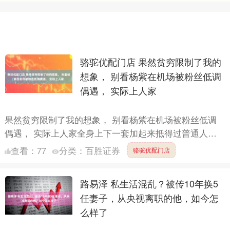
骆驼优配门店 果然贫穷限制了我的
想象， 别看杨紫在机场被粉丝低调
偶遇， 实际上人家
果然贫穷限制了我的想象， 别看杨紫在机场被粉丝低调
偶遇， 实际上人家全身上下一套加起来抵得过普通人半
年的工资了。 ​就拿她头上那顶看似普通的绿色棒球帽来
查看：
77
分类：
百胜证券
骆驼优配门店
说，实际....
路易泽 私生活混乱？被传10年换5
任妻子，从央视离职的他，如今怎
么样了