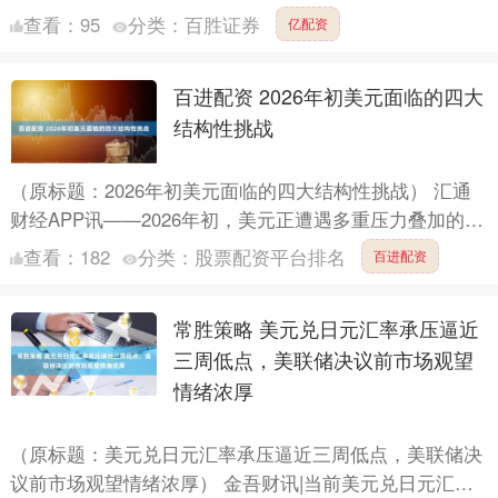
日子，不仅承载着对妈妈们的致敬，更传递着对宝宝健康
查看：
95
分类：
百胜证券
亿配资
成长....
百进配资 2026年初美元面临的四大
结构性挑战
（原标题：2026年初美元面临的四大结构性挑战） 汇通
财经APP讯——2026年初，美元正遭遇多重压力叠加的困
境：欧元/美元汇率持续强势攀升，美元指数回落至20....
查看：
182
分类：
股票配资平台排名
百进配资
常胜策略 美元兑日元汇率承压逼近
三周低点，美联储决议前市场观望
情绪浓厚
（原标题：美元兑日元汇率承压逼近三周低点，美联储决
议前市场观望情绪浓厚） 金吾财讯|当前美元兑日元汇率