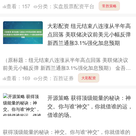
交投于152.50附近，略高于三周低点152.15水平。自....
查看：
157
分类：
实盘股票配资平台
常胜策略
大彩配资 纽元结束八连涨从半年高
点回落 美联储决议前美元小幅反弹
新西兰通胀3.1%强化加息预期
（原标题：纽元结束八连涨从半年高点回落 美联储决议
前美元小幅反弹 新西兰通胀3.1%强化加息预期） 金吾财
讯|纽元兑美元汇率结束连续八日上涨，从六个月高点
查看：
169
分类：
百胜证券
大彩配资
0.6....
开源策略 获得顶级能量的秘诀：神
交。你与谁“神交”，你就借谁的运，
借谁的场。
获得顶级能量的秘诀：神交。你与谁“神交”，你就借谁的