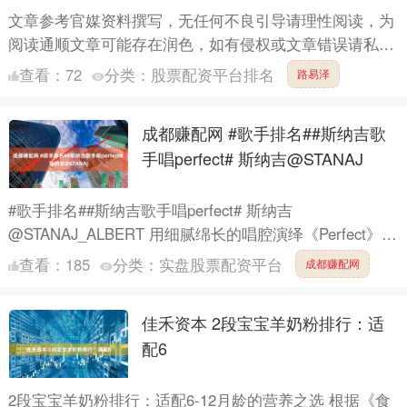
文章参考官媒资料撰写，无任何不良引导请理性阅读，为
阅读通顺文章可能存在润色，如有侵权或文章错误请私信
指出！【文章参考信源已放在文章结尾】编辑丨LXQ 前言
查看：
72
分类：
股票配资平台排名
路易泽
22....
成都赚配网 #歌手排名##斯纳吉歌
手唱perfect# 斯纳吉@STANAJ
#歌手排名##斯纳吉歌手唱perfect# 斯纳吉
@STANAJ_ALBERT 用细腻绵长的唱腔演绎《Perfect》，
将婚礼般真挚浪漫的期许融进曲调，把一心一....
查看：
185
分类：
实盘股票配资平台
成都赚配网
佳禾资本 2段宝宝羊奶粉排行：适
配6
2段宝宝羊奶粉排行：适配6-12月龄的营养之选 根据《食