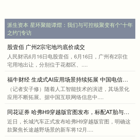
派生资本 星环聚能谭熠：我们与可控核聚变有个“十年
之约”|专访
股壹佰 广州2宗宅地均底价成交
人民财讯6月16日电股壹佰，6月16日，广州有2宗住
宅用地出让，分别位于花都区、....
福牛财经 生成式AI应用场景持续拓展 中国电信深入开展“AI+”
（记者安子修）随着人工智能技术的演进，其场景化
应用不断拓展。据中国互联网络信息中....
同花证券 哈弗H9穿越版官图发布，标配AT胎与三把差速锁，搭2.4T柴油动力
近日，长城汽车正式发布哈弗H9穿越版官图，明确这
款聚焦长途越野场景的新车将12月....